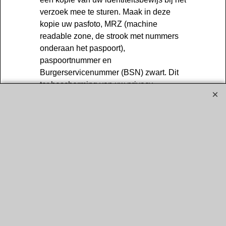
verzoek mee te sturen. Maak in deze
kopie uw pasfoto, MRZ (machine
readable zone, de strook met nummers
onderaan het paspoort),
paspoortnummer en
Burgerservicenummer (BSN) zwart. Dit
ter bescherming van uw privacy.
IMPROMAXX zal zo snel mogelijk, maar
in ieder geval binnen vier weken, op uw
verzoek reageren. IMPROMAXX wil u er
tevens op wijzen dat u de mogelijkheid
hebt om een klacht in te dienen bij de
nationale toezichthouder, de Autoriteit
Persoonsgegevens.
Hoe wij persoonsgegevens beveiligen
IMPROMAXX neemt de bescherming
van uw gegevens serieus en neemt