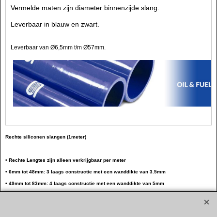
Vermelde maten zijn diameter binnenzijde slang.
Leverbaar in blauw en zwart.
Leverbaar van Ø6,5mm t/m Ø57mm.
Rechte siliconen slangen (1meter)
• Rechte Lengtes zijn alleen verkrijgbaar per meter
• 6mm tot 48mm: 3 laags constructie met een wanddikte van 3.5mm
• 49mm tot 83mm: 4 laags constructie met een wanddikte van 5mm
• vanaf 84mm tot 102mm: 5 laags constructie met een wanddikte van 6mm
• Een overdruk van 4:1 bar is vastgesteld als veilige werkdruk.