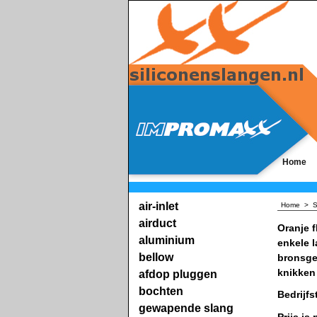
Home
air-inlet
Home
>
S
airduct
Oranje f
aluminium
enkele l
bellow
bronsge
knikken
afdop pluggen
bochten
Bedrijfs
gewapende slang
Prijs is