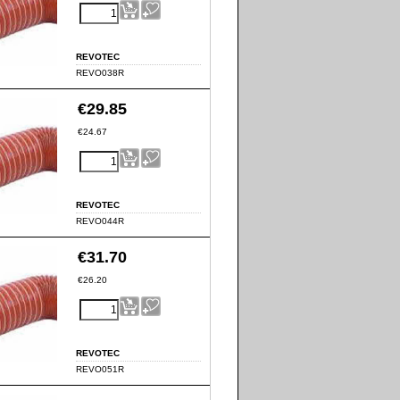
REVOTEC
REVO038R
€
29.85
€
24.67
REVOTEC
REVO044R
€
31.70
€
26.20
REVOTEC
REVO051R