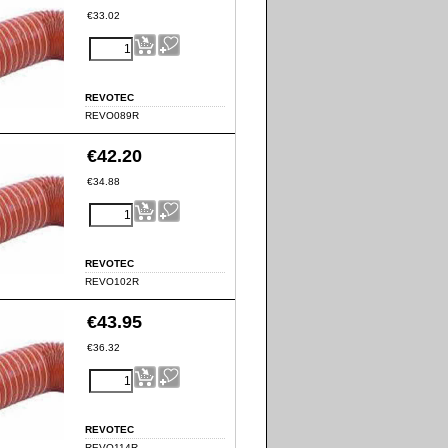
€
33.02
REVOTEC
REVO089R
€
42.20
€
34.88
REVOTEC
REVO102R
€
43.95
€
36.32
REVOTEC
REVO114R