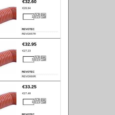
€
32.60
€
26.94
REVOTEC
REVO057R
€
32.95
€
27.23
REVOTEC
REVO060R
€
33.25
€
27.48
REVOTEC