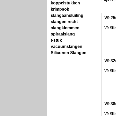
koppelstukken
krimpsok
slangaansluiting
V9 25
slangen recht
slangklemmen
V9 Sil
spiraalslang
t-stuk
vacuumslangen
Siliconen Slangen
V9 32
V9 Sil
V9 38
V9 Sil