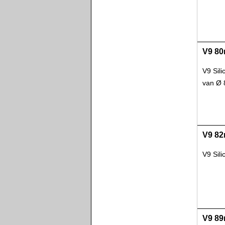
V9 80
V9 Sil
van Ø
V9 82
V9 Sil
V9 89