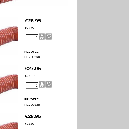
€
26.95
€
22.27
REVOTEC
REVO025R
€
27.95
€
23.10
REVOTEC
REVO032R
€
28.95
€
23.93