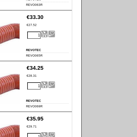
REVO063R
€
33.30
€
27.52
REVOTEC
REVO065R
€
34.25
€
28.31
REVOTEC
REVO069R
€
35.95
€
29.71