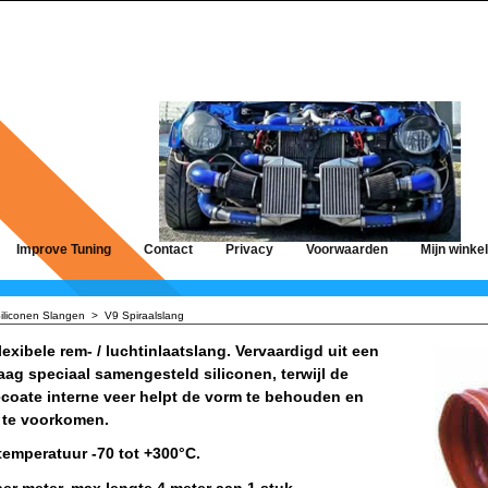
Improve Tuning
Contact
Privacy
Voorwaarden
Mijn winke
iliconen Slangen
>
V9 Spiraalslang
lexibele rem- / luchtinlaatslang. Vervaardigd uit een
aag speciaal samengesteld siliconen, terwijl de
coate interne veer helpt de vorm te behouden en
 te voorkomen.
temperatuur -70 tot +300°C.
 per meter, max lengte 4 meter aan 1 stuk.