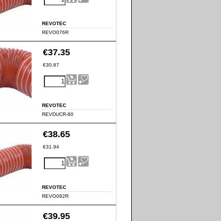
REVOTEC
REVO076R
€
37.35
€
30.87
REVOTEC
REVDUCR-80
€
38.65
€
31.94
REVOTEC
REVO082R
€
39.95