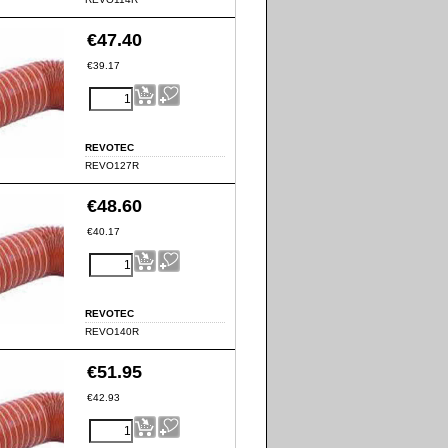
€
47.40
€
39.17
REVOTEC
REVO127R
€
48.60
€
40.17
REVOTEC
REVO140R
€
51.95
€
42.93