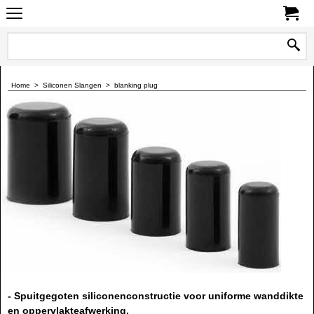
0
Home
>
Siliconen Slangen
>
blanking plug
- Spuitgegoten siliconenconstructie voor uniforme wanddikte
en oppervlakteafwerking.