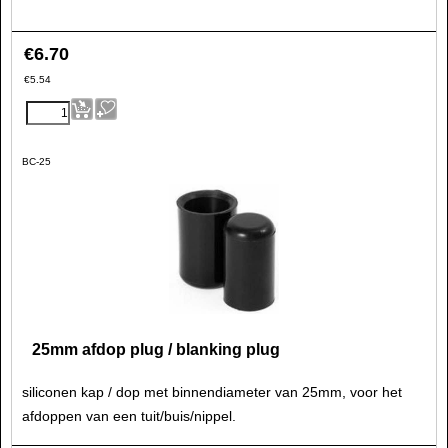
€
6.70
€
5.54
BC-25
25mm afdop plug / blanking plug
siliconen kap / dop met binnendiameter van 25mm, voor het
afdoppen van een tuit/buis/nippel.