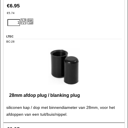
€
6.95
€
5.74
LTEC
BC-28
28mm afdop plug / blanking plug
siliconen kap / dop met binnendiameter van 28mm, voor het
afdoppen van een tuit/buis/nippel.