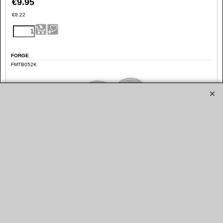
€
9.95
€
8.22
FORGE
FMTB052K
Alu Blanking Plug
kies diameter
*
Ø 10mm
(
€9.95
,
€8.22
)
Ø 20mm
(
€9.95
,
€8.22
)
Ø 25mm
(
€9.95
,
€8.22
)
Ø 28mm
(
€9.95
,
€8.22
)
Ø 34mm
(
€9.95
,
€8.22
)