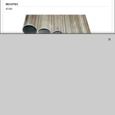
REVOTEC
AT-80
80 mm Aluminium buis (1 meter)
Aluminium buis met buitendiameter van 80mm. Lengte 1m.
€
57.90
€
47.85
REVOTEC
AT-89