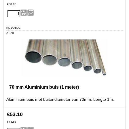
€
38.80
REVOTEC
AT-70
70 mm Aluminium buis (1 meter)
Aluminium buis met buitendiameter van 70mm. Lengte 1m.
€
53.10
€
43.88