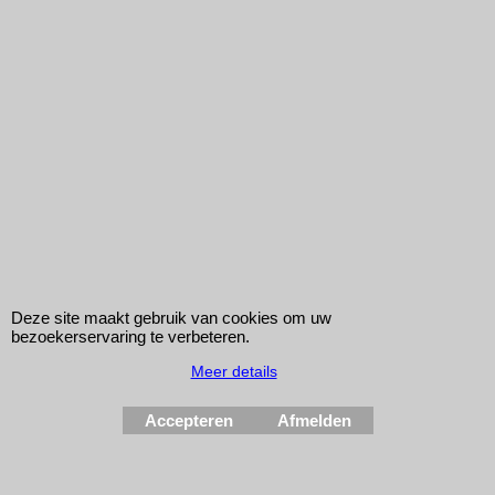
89 mm Aluminium buis (1 meter)
Aluminium buis met buitendiameter van 89mm. Lengte 1m.
€
64.25
Deze site maakt gebruik van cookies om uw
bezoekerservaring te verbeteren.
€
53.10
Meer details
Accepteren
Afmelden
REVOTEC
AT-102