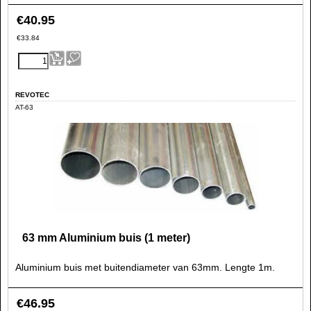
€
40.95
€
33.84
REVOTEC
AT-63
63 mm Aluminium buis (1 meter)
Aluminium buis met buitendiameter van 63mm. Lengte 1m.
€
46.95