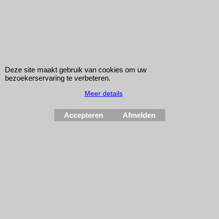
76mm 90 graden XL siliconenbocht
Deze site maakt gebruik van cookies om uw
bezoekerservaring te verbeteren.
kies kleur
*
Meer details
blauw
zwart
Accepteren
Afmelden
90° siliconenbocht (XL) met binnendiameter van 76mm Ø en
voorzien van lange "benen" van circa 40cm lang.
Leverbaar in de kleuren blauw en zwart.
LTEC siliconeslangen IMPROVE TUNING