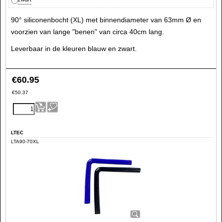
90° siliconenbocht (XL) met binnendiameter van 63mm Ø en
voorzien van lange "benen" van circa 40cm lang.
Leverbaar in de kleuren blauw en zwart.
€
60.95
€
50.37
LTEC
LTA90-70XL