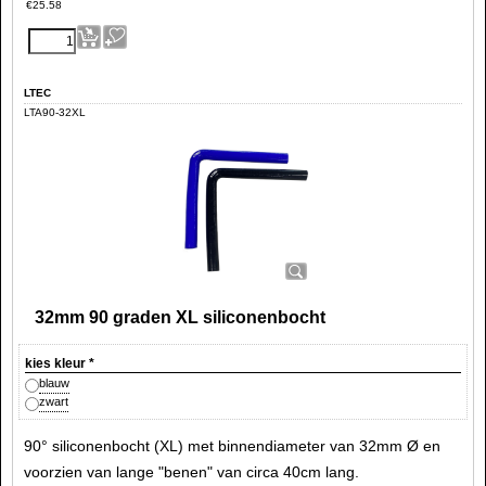
€
25.58
LTEC
LTA90-32XL
32mm 90 graden XL siliconenbocht
kies kleur
*
blauw
zwart
90° siliconenbocht (XL) met binnendiameter van 32mm Ø en
voorzien van lange "benen" van circa 40cm lang.