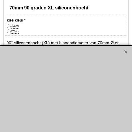
70mm 90 graden XL siliconenbocht
kies kleur
*
blauw
zwart
90° siliconenbocht (XL) met binnendiameter van 70mm Ø en
voorzien van lange "benen" van circa 40cm lang.
Leverbaar in de kleuren blauw en zwart.
€
63.95
€
52.85
LTEC
LTA90-76XL