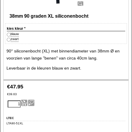
38mm 90 graden XL siliconenbocht
kies kleur
*
blauw
zwart
90° siliconenbocht (XL) met binnendiameter van 38mm Ø en
voorzien van lange "benen" van circa 40cm lang.
Leverbaar in de kleuren blauw en zwart.
€
47.95
€
39.63
LTEC
LTA90-51XL