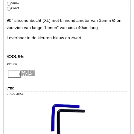
blauw
zwart
90° siliconenbocht (XL) met binnendiameter van 35mm Ø en
voorzien van lange "benen" van circa 40cm lang.
Leverbaar in de kleuren blauw en zwart.
€
33.95
€
28.06
LTEC
LTA90-38XL