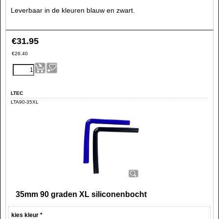
Leverbaar in de kleuren blauw en zwart.
€
31.95
€
26.40
LTEC
LTA90-35XL
35mm 90 graden XL siliconenbocht
kies kleur
*