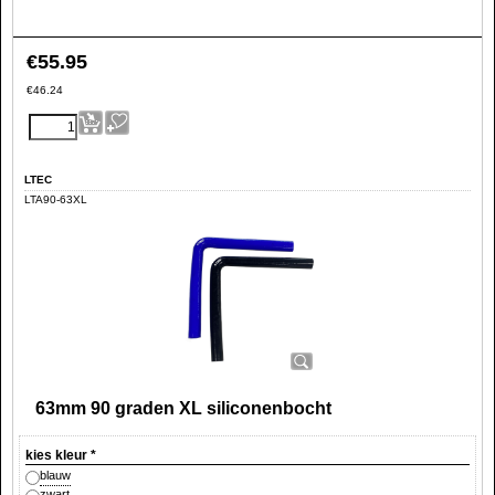
€
55.95
€
46.24
LTEC
LTA90-63XL
63mm 90 graden XL siliconenbocht
kies kleur
*
blauw
zwart