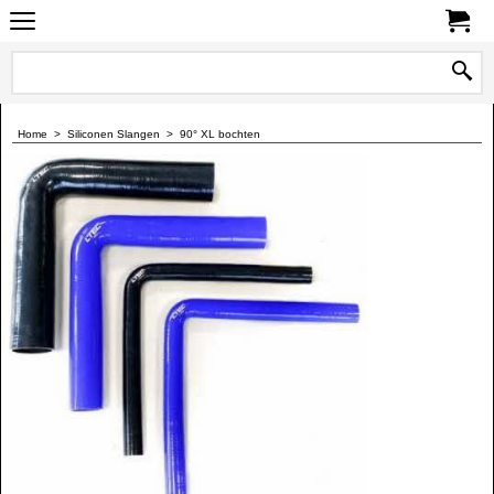
0
Home
>
Siliconen Slangen
>
90° XL bochten