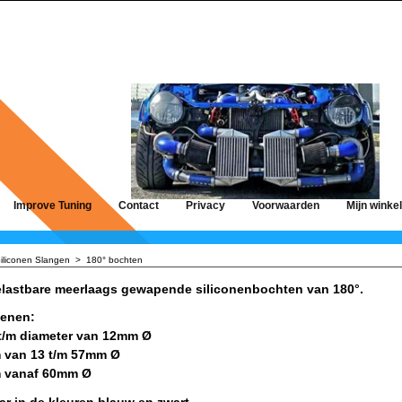
Improve Tuning
Contact
Privacy
Voorwaarden
Mijn winke
iliconen Slangen
>
180° bochten
lastbare meerlaags gewapende siliconenbochten van 180°.
benen:
t/m diameter van 12mm Ø
 van 13 t/m 57mm Ø
 vanaf 60mm Ø
r in de kleuren blauw en zwart.