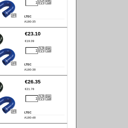
LTEC
A180-35
€
23.10
€
19.09
LTEC
A180-38
€
26.35
€
21.78
LTEC
A180-48