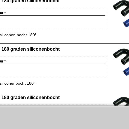
180 graden siliconenbocht
eur
*
iliconen bocht 180
°
.
180 graden siliconenbocht
eur
*
iliconenbocht 180
°
.
180 graden siliconenbocht
eur
*