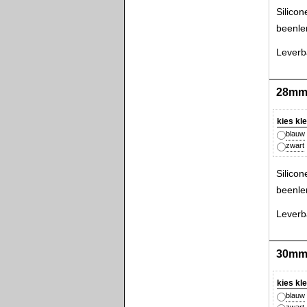
Silico
beenle
Leverba
28mm 
kies kl
blauw
zwart
Silico
beenle
Leverba
30mm 
kies kl
blauw