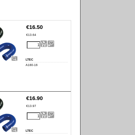
€
16.50
€
13.64
LTEC
A180-16
€
16.90
€
13.97
LTEC