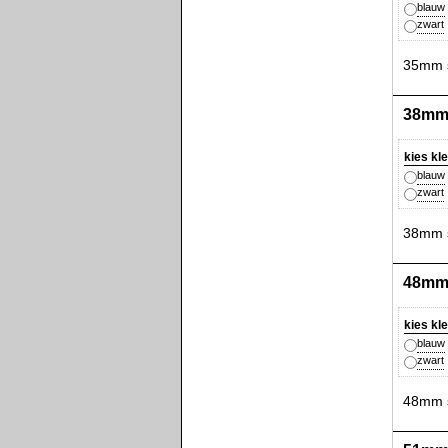
blauw
zwart
35mm s
38mm 
kies kl
blauw
zwart
38mm s
48mm 
kies kl
blauw
zwart
48mm s